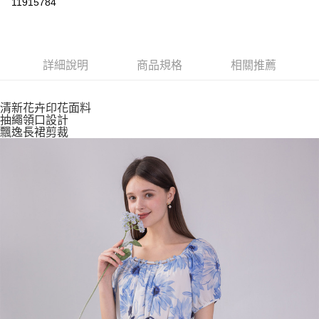
11915784
ATM付款
運送方式
詳細說明
商品規格
相關推薦
付款後全家取貨
每筆NT$80，滿NT$2,500(含以上)免運費
清新花卉印花面料
抽繩領口設計
付款後7-11取貨
飄逸長裙剪裁
每筆NT$80，滿NT$2,500(含以上)免運費
宅配
每筆NT$80，滿NT$2,500(含以上)免運費