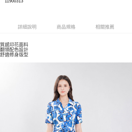
11900313
ATM付款
運送方式
詳細說明
商品規格
相關推薦
付款後全家取貨
每筆NT$80，滿NT$2,500(含以上)免運費
質感印花面料
翻領配色設計
付款後7-11取貨
舒適修身版型
每筆NT$80，滿NT$2,500(含以上)免運費
宅配
每筆NT$80，滿NT$2,500(含以上)免運費