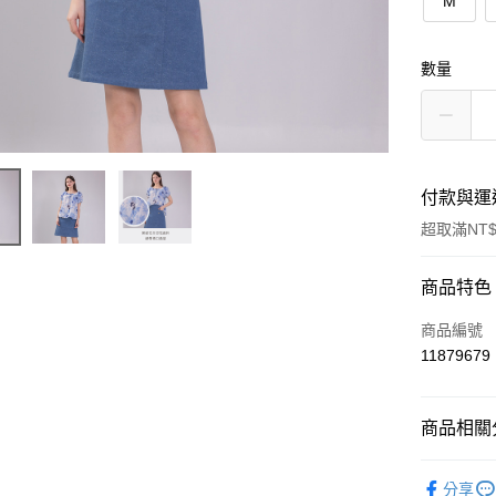
M
數量
付款與運
超取滿NT$
付款方式
商品特色
信用卡一
商品編號
11879679
LINE Pay
ATM付款
商品相關分
2026 SS Co
運送方式
分享