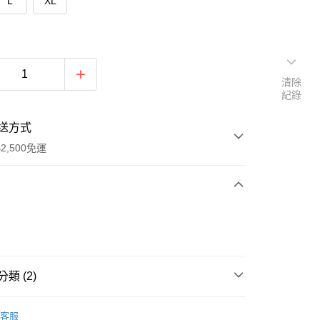
L
XL
清除
紀錄
送方式
2,500免運
次付款
類 (2)
llection - IRIS
客服