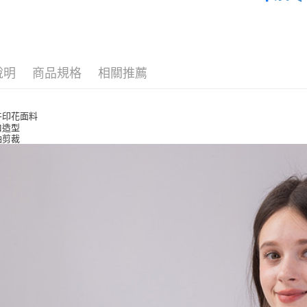
上衣
付款後全
每筆NT$8
付款後7-1
說明
商品規格
相關推薦
每筆NT$8
宅配
卉印花面料
每筆NT$8
口造型
袖剪裁