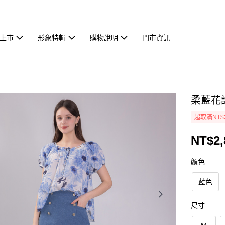
上市
形象特輯
購物說明
門市資訊
柔藍花語
超取滿NT$
NT$2,
顏色
藍色
尺寸