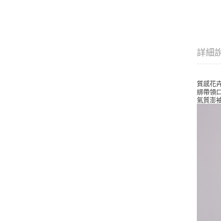
詳細
質感花
綁帶領
氣質澎