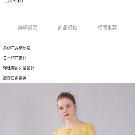
11875021
ATM付款
運送方式
詳細說明
商品規格
相關推薦
付款後全家取貨
每筆NT$80，滿NT$2,500(含以上)免運費
柔紗花卉網紗裙
付款後7-11取貨
日本印花素材
每筆NT$80，滿NT$2,500(含以上)免運費
彈性腰封久帶設計
宅配
散發日系柔美
每筆NT$80，滿NT$2,500(含以上)免運費