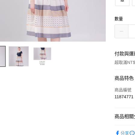
M
數量
付款與運
超取滿NT$
付款方式
商品特色
信用卡一
商品編號
11874771
LINE Pay
ATM付款
商品相關分
2026 SS Col
運送方式
分享