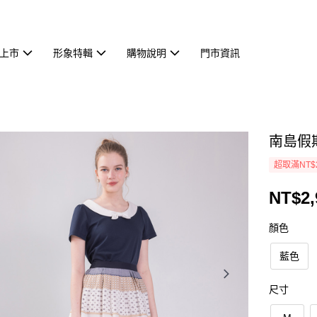
上市
形象特輯
購物說明
門市資訊
南島假期
超取滿NT$
NT$2,
顏色
藍色
尺寸