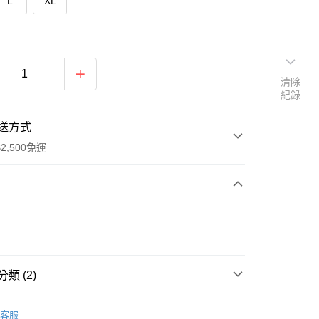
L
XL
清除
紀錄
送方式
2,500免運
次付款
類 (2)
lection -Iris Girls
客服