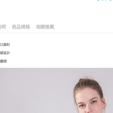
裙子
付款後全
每筆NT$8
付款後7-1
說明
商品規格
相關推薦
每筆NT$8
宅配
進口面料
每筆NT$8
抓褶設計
彈性後腰頭