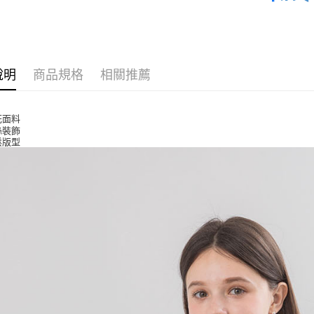
上衣
付款後全
每筆NT$8
付款後7-1
說明
商品規格
相關推薦
每筆NT$8
宅配
花面料
每筆NT$8
絲裝飾
鬆版型