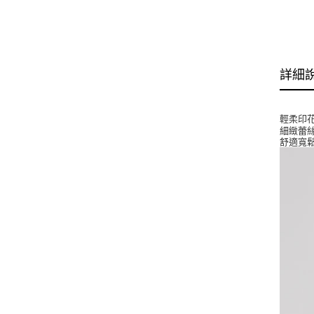
詳細
輕柔印
細緻蕾
舒適寬