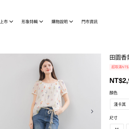
上市
形象特輯
購物說明
門市資訊
田園香氛
超取滿NT$
NT$2,
顏色
淺卡其
尺寸