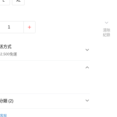
L
XL
清除
紀錄
送方式
2,500免運
次付款
類 (2)
llection - IRIS
客服