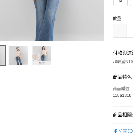
M
數量
付款與運
超取滿NT$
付款方式
商品特色
信用卡一
商品編號
11861318
LINE Pay
ATM付款
商品相關分
2026 SS Co
運送方式
分享