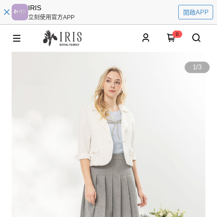
IRIS
開啟APP
立刻使用官方APP
0
1
/
3