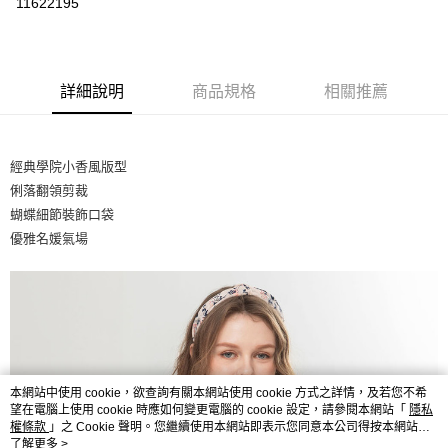
11622195
ATM付款
運送方式
詳細說明
商品規格
相關推薦
付款後全家取貨
每筆NT$80，滿NT$2,500(含以上)免運費
經典學院小香風版型
付款後7-11取貨
俐落翻領剪裁
每筆NT$80，滿NT$2,500(含以上)免運費
蝴蝶細節裝飾口袋
宅配
優雅名媛氣場
每筆NT$80，滿NT$2,500(含以上)免運費
本網站中使用 cookie，欲查詢有關本網站使用 cookie 方式之詳情，及若您不希
望在電腦上使用 cookie 時應如何變更電腦的 cookie 設定，請參閱本網站「
隱私
權條款
」之 Cookie 聲明。您繼續使用本網站即表示您同意本公司得按本網站使
用條款之 Cookie 聲明使用 cookie。
了解更多 >